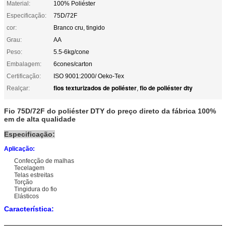
Material:
100% Poliéster
Especificação:
75D/72F
cor:
Branco cru, tingido
Grau:
AA
Peso:
5.5-6kg/cone
Embalagem:
6cones/carton
Certificação:
ISO 9001:2000/ Oeko-Tex
fios texturizados de poliéster
fio de poliéster dty
Realçar:
,
Fio 75D/72F do poliéster DTY do preço direto da fábrica 100%
em de alta qualidade
Especificação:
Aplicação:
Confecção de malhas
Tecelagem
Telas estreitas
Torção
Tingidura do fio
Elásticos
Característica
: