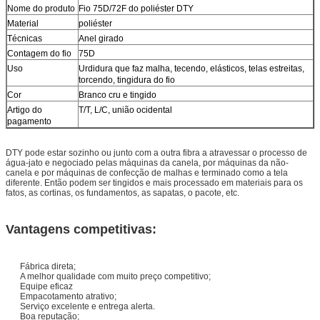
Nome do produto
Fio 75D/72F do poliéster DTY
Material
poliéster
Técnicas
Anel girado
Contagem do fio
75D
Uso
Urdidura que faz malha, tecendo, elásticos, telas estreitas,
torcendo, tingidura do fio
Cor
Branco cru e tingido
Artigo do
T/T, L/C, união ocidental
pagamento
DTY pode estar sozinho ou junto com a outra fibra a atravessar o processo de
água-jato e negociado pelas máquinas da canela, por máquinas da não-
canela e por máquinas de confecção de malhas e terminado como a tela
diferente. Então podem ser tingidos e mais processado em materiais para os
fatos, as cortinas, os fundamentos, as sapatas, o pacote, etc.
Vantagens competitivas:
Fábrica direta;
A melhor qualidade com muito preço competitivo;
Equipe eficaz
Empacotamento atrativo;
Serviço excelente e entrega alerta.
Boa reputação;