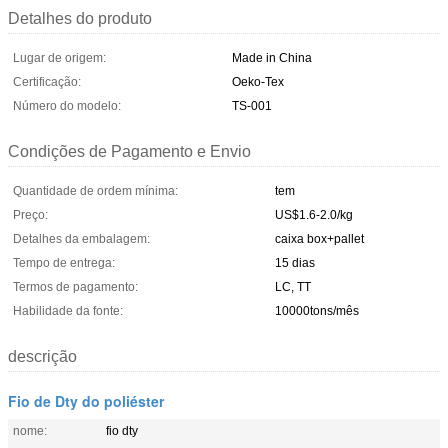
Detalhes do produto
Lugar de origem:
Made in China
Certificação:
Oeko-Tex
Número do modelo:
TS-001
Condições de Pagamento e Envio
Quantidade de ordem mínima:
tem
Preço:
US$1.6-2.0/kg
Detalhes da embalagem:
caixa box+pallet
Tempo de entrega:
15 dias
Termos de pagamento:
LC, TT
Habilidade da fonte:
10000tons/mês
descrição
Fio de Dty do poliéster
nome:
fio dty