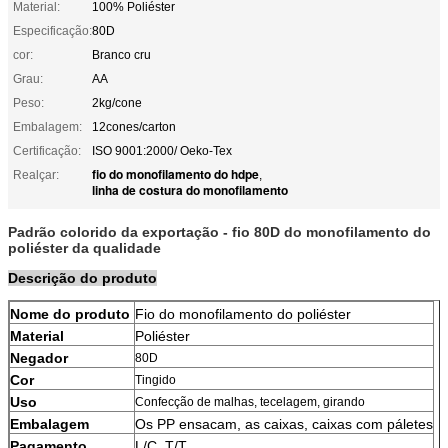
Material:
100% Poliéster
Especificação:
80D
cor:
Branco cru
Grau:
AA
Peso:
2kg/cone
Embalagem:
12cones/carton
Certificação:
ISO 9001:2000/ Oeko-Tex
fio do monofilamento do hdpe
Realçar:
,
linha de costura do monofilamento
Padrão colorido da exportação - fio 80D do monofilamento do
poliéster da qualidade
Descrição do produto
Nome do produto
Fio do monofilamento do poliéster
Material
Poliéster
Negador
80D
Cor
Tingido
Uso
Confecção de malhas, tecelagem, girando
Embalagem
Os PP ensacam, as caixas, caixas com páletes
Pagamento
L/C, T/T